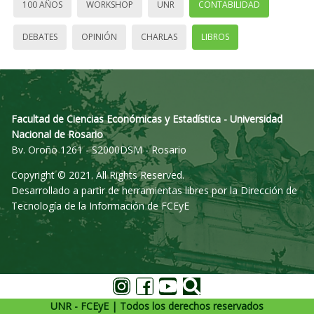
100 AÑOS
WORKSHOP
UNR
CONTABILIDAD
DEBATES
OPINIÓN
CHARLAS
LIBROS
Facultad de Ciencias Económicas y Estadística - Universidad
Nacional de Rosario
Bv. Oroño 1261 - S2000DSM - Rosario
Copyright © 2021. All Rights Reserved.
Desarrollado a partir de herramientas libres por la Dirección de
Tecnología de la Información de FCEyE
UNR - FCEyE | Todos los derechos reservados