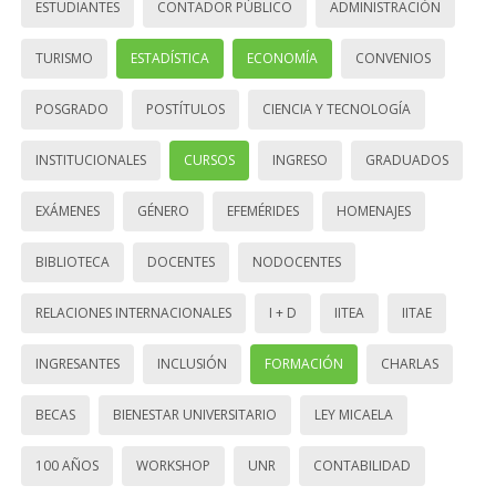
ESTUDIANTES
CONTADOR PÚBLICO
ADMINISTRACIÓN
TURISMO
ESTADÍSTICA
ECONOMÍA
CONVENIOS
POSGRADO
POSTÍTULOS
CIENCIA Y TECNOLOGÍA
INSTITUCIONALES
CURSOS
INGRESO
GRADUADOS
EXÁMENES
GÉNERO
EFEMÉRIDES
HOMENAJES
BIBLIOTECA
DOCENTES
NODOCENTES
RELACIONES INTERNACIONALES
I + D
IITEA
IITAE
INGRESANTES
INCLUSIÓN
FORMACIÓN
CHARLAS
BECAS
BIENESTAR UNIVERSITARIO
LEY MICAELA
100 AÑOS
WORKSHOP
UNR
CONTABILIDAD