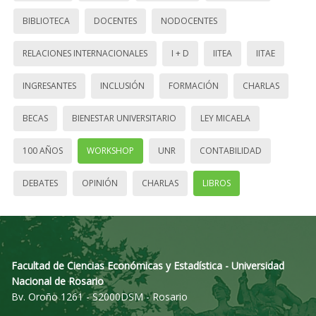
BIBLIOTECA
DOCENTES
NODOCENTES
RELACIONES INTERNACIONALES
I + D
IITEA
IITAE
INGRESANTES
INCLUSIÓN
FORMACIÓN
CHARLAS
BECAS
BIENESTAR UNIVERSITARIO
LEY MICAELA
100 AÑOS
WORKSHOP
UNR
CONTABILIDAD
DEBATES
OPINIÓN
CHARLAS
LIBROS
Facultad de Ciencias Económicas y Estadística - Universidad
Nacional de Rosario
Bv. Oroño 1261 - S2000DSM - Rosario