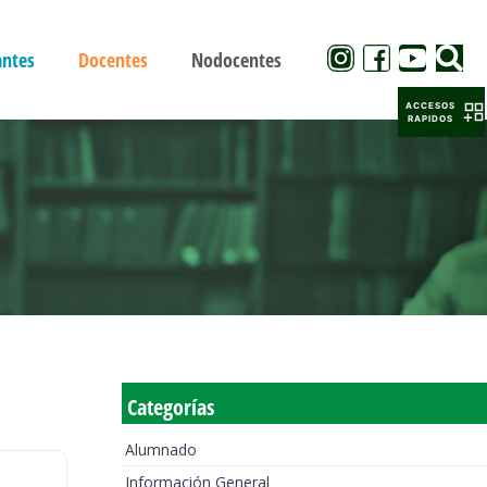
antes
Docentes
Nodocentes
ACCESOS
RAPIDOS
Categorías
Alumnado
Información General