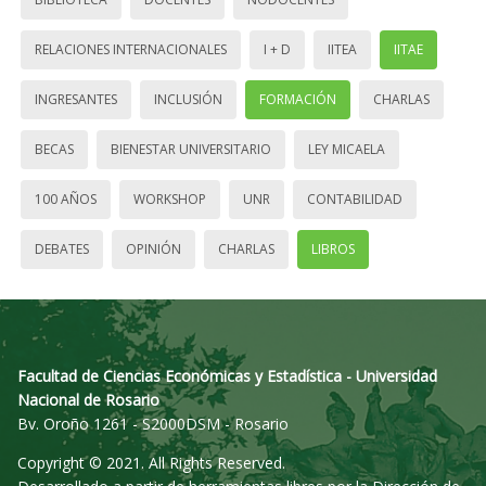
RELACIONES INTERNACIONALES
I + D
IITEA
IITAE
INGRESANTES
INCLUSIÓN
FORMACIÓN
CHARLAS
BECAS
BIENESTAR UNIVERSITARIO
LEY MICAELA
100 AÑOS
WORKSHOP
UNR
CONTABILIDAD
DEBATES
OPINIÓN
CHARLAS
LIBROS
Facultad de Ciencias Económicas y Estadística - Universidad
Nacional de Rosario
Bv. Oroño 1261 - S2000DSM - Rosario
Copyright © 2021. All Rights Reserved.