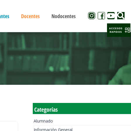
antes
Docentes
Nodocentes
ACCESOS
RAPIDOS
Categorías
Alumnado
Información General