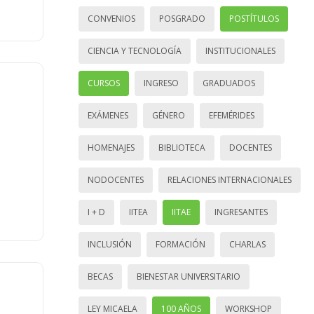
CONVENIOS
POSGRADO
POSTÍTULOS
CIENCIA Y TECNOLOGÍA
INSTITUCIONALES
CURSOS
INGRESO
GRADUADOS
EXÁMENES
GÉNERO
EFEMÉRIDES
HOMENAJES
BIBLIOTECA
DOCENTES
NODOCENTES
RELACIONES INTERNACIONALES
I + D
IITEA
IITAE
INGRESANTES
INCLUSIÓN
FORMACIÓN
CHARLAS
BECAS
BIENESTAR UNIVERSITARIO
LEY MICAELA
100 AÑOS
WORKSHOP