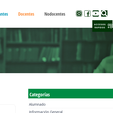
antes
Docentes
Nodocentes
ACCESOS
RAPIDOS
Categorías
Alumnado
Información General