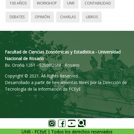
100 AÑOS
WORKSHOP
UNR
CONTABILIDAD
DEBATES
OPINIÓN
CHARLAS
LIBROS
Facultad de Ciencias Económicas y Estadística - Universidad
Nacional de Rosario
Bv. Oroño 1261 - S2000DSM - Rosario
Copyright © 2021. All Rights Reserved.
Desarrollado a partir de herramientas libres por la Dirección de
Tecnología de la Información de FCEyE
UNR - FCEyE | Todos los derechos reservados