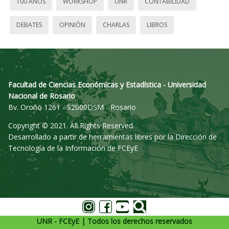
100 AÑOS
WORKSHOP
UNR
CONTABILIDAD
DEBATES
OPINIÓN
CHARLAS
LIBROS
Facultad de Ciencias Económicas y Estadística - Universidad
Nacional de Rosario
Bv. Oroño 1261 - S2000DSM - Rosario
Copyright © 2021. All Rights Reserved.
Desarrollado a partir de herramientas libres por la Dirección de
Tecnología de la Información de FCEyE
UNR - FCEyE | Todos los derechos reservados