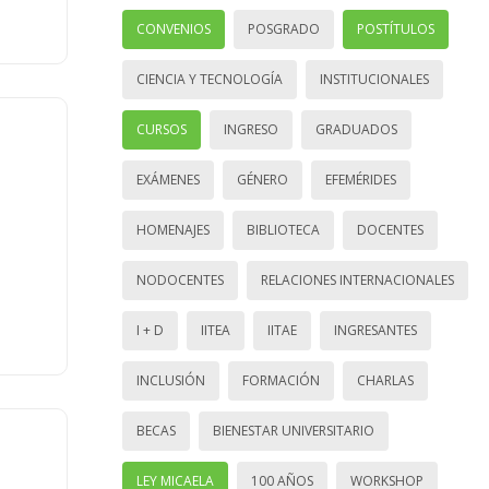
CONVENIOS
POSGRADO
POSTÍTULOS
CIENCIA Y TECNOLOGÍA
INSTITUCIONALES
CURSOS
INGRESO
GRADUADOS
EXÁMENES
GÉNERO
EFEMÉRIDES
HOMENAJES
BIBLIOTECA
DOCENTES
NODOCENTES
RELACIONES INTERNACIONALES
I + D
IITEA
IITAE
INGRESANTES
INCLUSIÓN
FORMACIÓN
CHARLAS
BECAS
BIENESTAR UNIVERSITARIO
LEY MICAELA
100 AÑOS
WORKSHOP