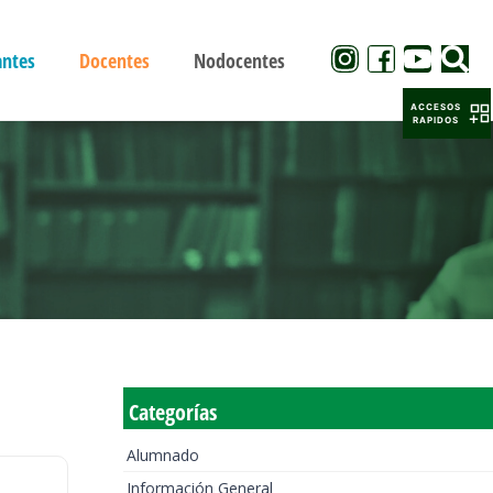
antes
Docentes
Nodocentes
ACCESOS
RAPIDOS
Categorías
Alumnado
Información General