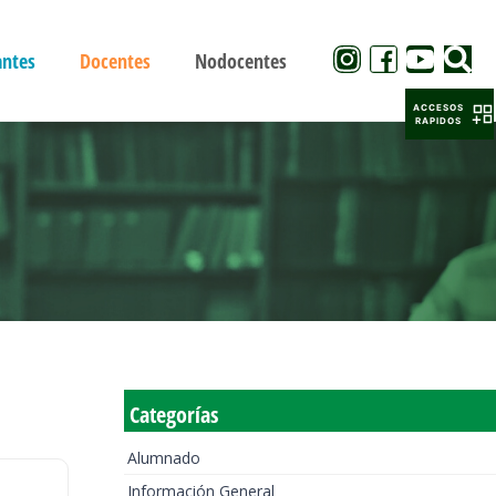
antes
Docentes
Nodocentes
ACCESOS
RAPIDOS
Categorías
Alumnado
Información General