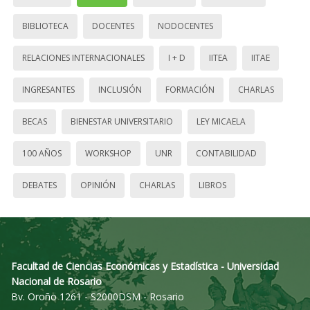
BIBLIOTECA
DOCENTES
NODOCENTES
RELACIONES INTERNACIONALES
I + D
IITEA
IITAE
INGRESANTES
INCLUSIÓN
FORMACIÓN
CHARLAS
BECAS
BIENESTAR UNIVERSITARIO
LEY MICAELA
100 AÑOS
WORKSHOP
UNR
CONTABILIDAD
DEBATES
OPINIÓN
CHARLAS
LIBROS
Facultad de Ciencias Económicas y Estadística - Universidad
Nacional de Rosario
Bv. Oroño 1261 - S2000DSM - Rosario