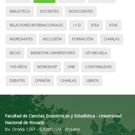
BIBLIOTECA
DOCENTES
NODOCENTES
RELACIONES INTERNACIONALES
I + D
IITEA
IITAE
INGRESANTES
INCLUSIÓN
FORMACIÓN
CHARLAS
BECAS
BIENESTAR UNIVERSITARIO
LEY MICAELA
100 AÑOS
WORKSHOP
UNR
CONTABILIDAD
DEBATES
OPINIÓN
CHARLAS
LIBROS
Facultad de Ciencias Económicas y Estadística - Universidad
Nacional de Rosario
Bv. Oroño 1261 - S2000DSM - Rosario