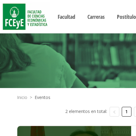
Facultad
Carreras
Postítulo
Inicio
>
Eventos
2 elementos en total:
1