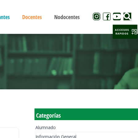
antes
Docentes
Nodocentes
ACCESOS
RAPIDOS
Categorías
Alumnado
Información General