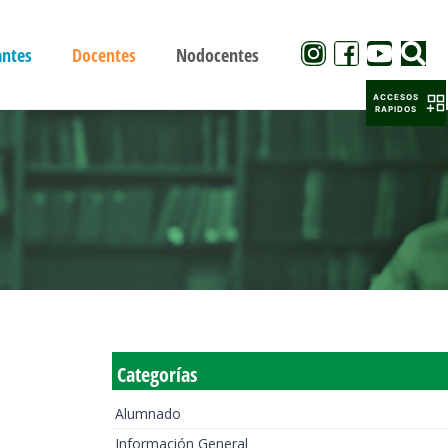
antes
Docentes
Nodocentes
ACCESOS
RAPIDOS
Categorías
Alumnado
Información General