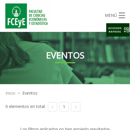
MENÚ
ACCESOS
RAPIDOS
EVENTOS
Inicio
>
Eventos
0 elementos en total:
1
Los filtros aplicados no han arrojado resultados