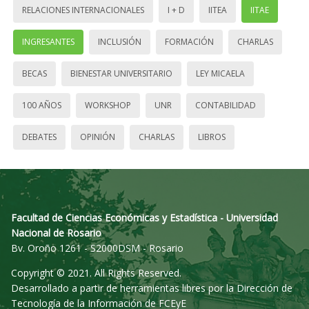
RELACIONES INTERNACIONALES
I + D
IITEA
IITAE
INGRESANTES
INCLUSIÓN
FORMACIÓN
CHARLAS
BECAS
BIENESTAR UNIVERSITARIO
LEY MICAELA
100 AÑOS
WORKSHOP
UNR
CONTABILIDAD
DEBATES
OPINIÓN
CHARLAS
LIBROS
Facultad de Ciencias Económicas y Estadística - Universidad
Nacional de Rosario
Bv. Oroño 1261 - S2000DSM - Rosario
Copyright © 2021. All Rights Reserved.
Desarrollado a partir de herramientas libres por la Dirección de
Tecnología de la Información de FCEyE