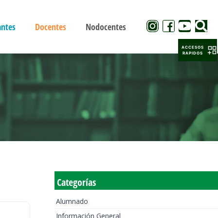
antes
Docentes
Nodocentes
ACCESOS
RAPIDOS
Categorías
Alumnado
Información General