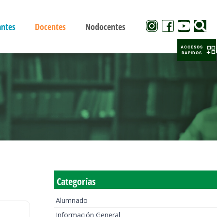
antes
Docentes
Nodocentes
ACCESOS
RAPIDOS
Categorías
Alumnado
Información General