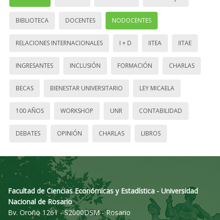
BIBLIOTECA
DOCENTES
NODOCENTES
RELACIONES INTERNACIONALES
I + D
IITEA
IITAE
INGRESANTES
INCLUSIÓN
FORMACIÓN
CHARLAS
BECAS
BIENESTAR UNIVERSITARIO
LEY MICAELA
100 AÑOS
WORKSHOP
UNR
CONTABILIDAD
DEBATES
OPINIÓN
CHARLAS
LIBROS
Facultad de Ciencias Económicas y Estadística - Universidad
Nacional de Rosario
Bv. Oroño 1261 - S2000DSM - Rosario