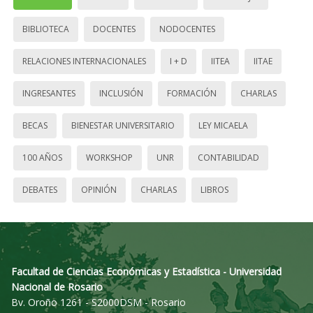
BIBLIOTECA
DOCENTES
NODOCENTES
RELACIONES INTERNACIONALES
I + D
IITEA
IITAE
INGRESANTES
INCLUSIÓN
FORMACIÓN
CHARLAS
BECAS
BIENESTAR UNIVERSITARIO
LEY MICAELA
100 AÑOS
WORKSHOP
UNR
CONTABILIDAD
DEBATES
OPINIÓN
CHARLAS
LIBROS
Facultad de Ciencias Económicas y Estadística - Universidad
Nacional de Rosario
Bv. Oroño 1261 - S2000DSM - Rosario