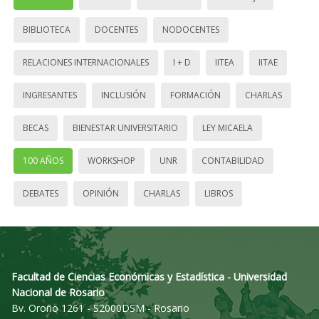
BIBLIOTECA
DOCENTES
NODOCENTES
RELACIONES INTERNACIONALES
I + D
IITEA
IITAE
INGRESANTES
INCLUSIÓN
FORMACIÓN
CHARLAS
BECAS
BIENESTAR UNIVERSITARIO
LEY MICAELA
100 AÑOS
WORKSHOP
UNR
CONTABILIDAD
DEBATES
OPINIÓN
CHARLAS
LIBROS
Facultad de Ciencias Económicas y Estadística - Universidad
Nacional de Rosario
Bv. Oroño 1261 - S2000DSM - Rosario