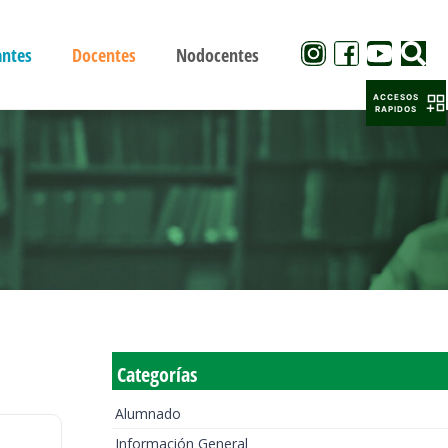
antes
Docentes
Nodocentes
ACCESOS
RAPIDOS
Categorías
Alumnado
Información General