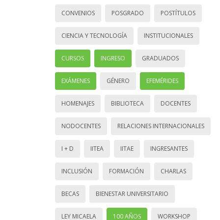
CONVENIOS
POSGRADO
POSTÍTULOS
CIENCIA Y TECNOLOGÍA
INSTITUCIONALES
CURSOS
INGRESO
GRADUADOS
EXÁMENES
GÉNERO
EFEMÉRIDES
HOMENAJES
BIBLIOTECA
DOCENTES
NODOCENTES
RELACIONES INTERNACIONALES
I + D
IITEA
IITAE
INGRESANTES
INCLUSIÓN
FORMACIÓN
CHARLAS
BECAS
BIENESTAR UNIVERSITARIO
LEY MICAELA
100 AÑOS
WORKSHOP