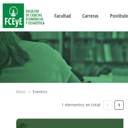
Facultad
Carreras
Postítulo
Inicio
>
Eventos
1 elementos en total:
1