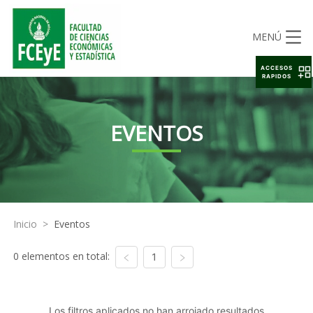
MENÚ
ACCESOS
RAPIDOS
EVENTOS
Inicio
>
Eventos
0 elementos en total:
1
Los filtros aplicados no han arrojado resultados