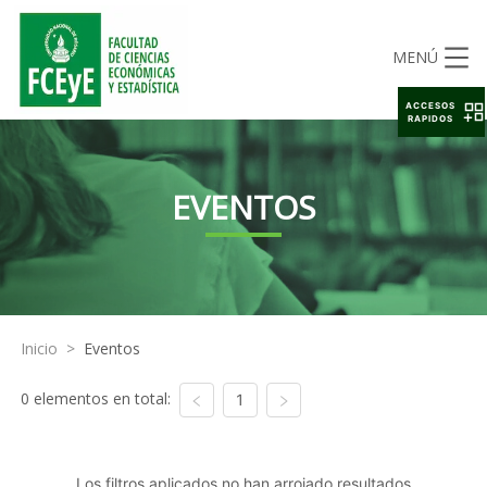
MENÚ
ACCESOS
RAPIDOS
EVENTOS
Inicio
>
Eventos
0 elementos en total:
1
Los filtros aplicados no han arrojado resultados