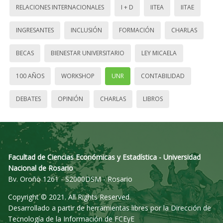
RELACIONES INTERNACIONALES
I + D
IITEA
IITAE
INGRESANTES
INCLUSIÓN
FORMACIÓN
CHARLAS
BECAS
BIENESTAR UNIVERSITARIO
LEY MICAELA
100 AÑOS
WORKSHOP
UNR
CONTABILIDAD
DEBATES
OPINIÓN
CHARLAS
LIBROS
Facultad de Ciencias Económicas y Estadística - Universidad
Nacional de Rosario
Bv. Oroño 1261 - S2000DSM - Rosario
Copyright © 2021. All Rights Reserved.
Desarrollado a partir de herramientas libres por la Dirección de
Tecnología de la Información de FCEyE