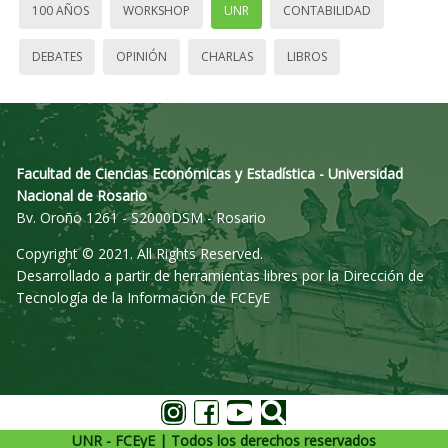
100 AÑOS
WORKSHOP
UNR
CONTABILIDAD
DEBATES
OPINIÓN
CHARLAS
LIBROS
Facultad de Ciencias Económicas y Estadística - Universidad
Nacional de Rosario
Bv. Oroño 1261 - S2000DSM - Rosario
Copyright © 2021. All Rights Reserved.
Desarrollado a partir de herramientas libres por la Dirección de
Tecnología de la Información de FCEyE
UNR - FCEyE | Todos los derechos reservados