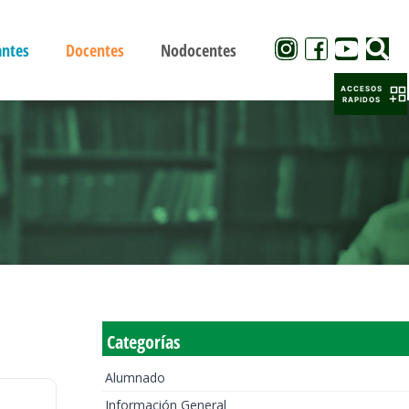
antes
Docentes
Nodocentes
ACCESOS
RAPIDOS
Categorías
Alumnado
Información General