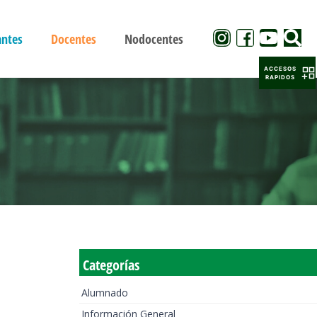
antes
Docentes
Nodocentes
ACCESOS
RAPIDOS
Categorías
Alumnado
Información General