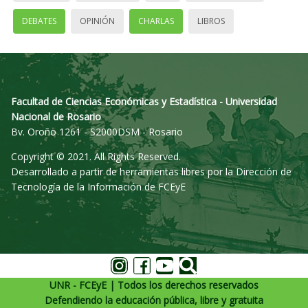
DEBATES
OPINIÓN
CHARLAS
LIBROS
Facultad de Ciencias Económicas y Estadística - Universidad
Nacional de Rosario
Bv. Oroño 1261 - S2000DSM - Rosario
Copyright © 2021. All Rights Reserved.
Desarrollado a partir de herramientas libres por la Dirección de
Tecnología de la Información de FCEyE
UNR - FCEyE | Todos los derechos reservados
Defendiendo la educación pública, libre y gratuita