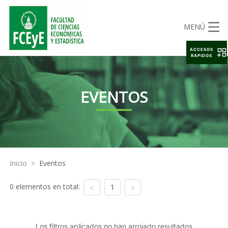
MENÚ
ACCESOS
RAPIDOS
EVENTOS
Inicio
>
Eventos
0 elementos en total:
1
Los filtros aplicados no han arrojado resultados