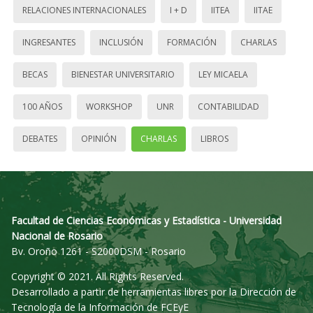
RELACIONES INTERNACIONALES
I + D
IITEA
IITAE
INGRESANTES
INCLUSIÓN
FORMACIÓN
CHARLAS
BECAS
BIENESTAR UNIVERSITARIO
LEY MICAELA
100 AÑOS
WORKSHOP
UNR
CONTABILIDAD
DEBATES
OPINIÓN
CHARLAS
LIBROS
Facultad de Ciencias Económicas y Estadística - Universidad
Nacional de Rosario
Bv. Oroño 1261 - S2000DSM - Rosario
Copyright © 2021. All Rights Reserved.
Desarrollado a partir de herramientas libres por la Dirección de
Tecnología de la Información de FCEyE