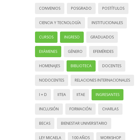
CONVENIOS
POSGRADO
POSTÍTULOS
CIENCIA Y TECNOLOGÍA
INSTITUCIONALES
CURSOS
INGRESO
GRADUADOS
EXÁMENES
GÉNERO
EFEMÉRIDES
HOMENAJES
BIBLIOTECA
DOCENTES
NODOCENTES
RELACIONES INTERNACIONALES
I + D
IITEA
IITAE
INGRESANTES
INCLUSIÓN
FORMACIÓN
CHARLAS
BECAS
BIENESTAR UNIVERSITARIO
LEY MICAELA
100 AÑOS
WORKSHOP