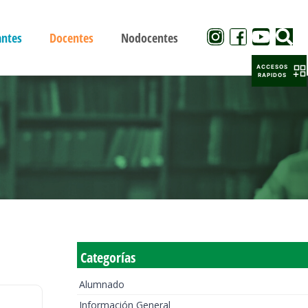
antes
Docentes
Nodocentes
ACCESOS
RAPIDOS
Categorías
Alumnado
Información General