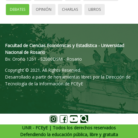
DEBATES
OPINIÓN
CHARLAS
LIBROS
Facultad de Ciencias Económicas y Estadística - Universidad
Nacional de Rosario
Bv. Oroño 1261 - S2000DSM - Rosario
Copyright © 2021. All Rights Reserved.
Desarrollado a partir de herramientas libres por la Dirección de
Tecnología de la Información de FCEyE
UNR - FCEyE | Todos los derechos reservados
Defendiendo la educación pública, libre y gratuita