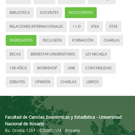
BIBLIOTECA
DOCENTES
NODOCENTES
RELACIONES INTERNACIONALES
I + D
IITEA
IITAE
INGRESANTES
INCLUSIÓN
FORMACIÓN
CHARLAS
BECAS
BIENESTAR UNIVERSITARIO
LEY MICAELA
100 AÑOS
WORKSHOP
UNR
CONTABILIDAD
DEBATES
OPINIÓN
CHARLAS
LIBROS
Facultad de Ciencias Económicas y Estadística - Universidad
Nacional de Rosario
Bv. Oroño 1261 - S2000DSM - Rosario