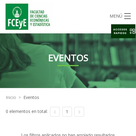
MENÚ
ACCESOS
RAPIDOS
EVENTOS
Inicio
>
Eventos
0 elementos en total:
1
Los filtros aplicados no han arrojado resultados