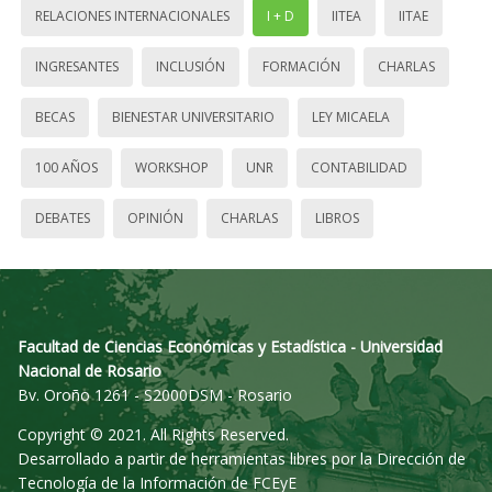
RELACIONES INTERNACIONALES
I + D
IITEA
IITAE
INGRESANTES
INCLUSIÓN
FORMACIÓN
CHARLAS
BECAS
BIENESTAR UNIVERSITARIO
LEY MICAELA
100 AÑOS
WORKSHOP
UNR
CONTABILIDAD
DEBATES
OPINIÓN
CHARLAS
LIBROS
Facultad de Ciencias Económicas y Estadística - Universidad
Nacional de Rosario
Bv. Oroño 1261 - S2000DSM - Rosario
Copyright © 2021. All Rights Reserved.
Desarrollado a partir de herramientas libres por la Dirección de
Tecnología de la Información de FCEyE