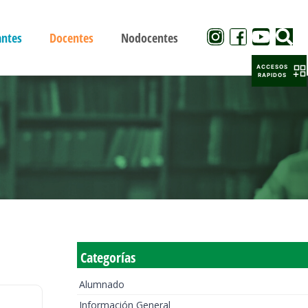
antes
Docentes
Nodocentes
ACCESOS
RAPIDOS
Categorías
Alumnado
Información General