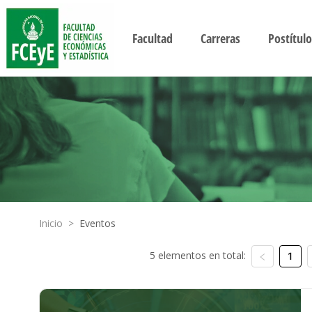
Facultad
Carreras
Postítulo
Inicio
>
Eventos
5 elementos en total:
1