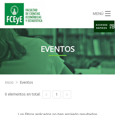
MENÚ
ACCESOS
RAPIDOS
EVENTOS
Inicio
>
Eventos
0 elementos en total:
1
Los filtros aplicados no han arrojado resultados