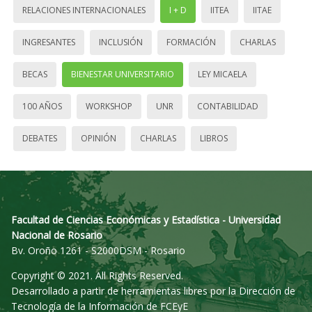
RELACIONES INTERNACIONALES
I + D
IITEA
IITAE
INGRESANTES
INCLUSIÓN
FORMACIÓN
CHARLAS
BECAS
BIENESTAR UNIVERSITARIO
LEY MICAELA
100 AÑOS
WORKSHOP
UNR
CONTABILIDAD
DEBATES
OPINIÓN
CHARLAS
LIBROS
Facultad de Ciencias Económicas y Estadística - Universidad
Nacional de Rosario
Bv. Oroño 1261 - S2000DSM - Rosario
Copyright © 2021. All Rights Reserved.
Desarrollado a partir de herramientas libres por la Dirección de
Tecnología de la Información de FCEyE