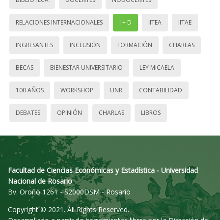
RELACIONES INTERNACIONALES
I + D
IITEA
IITAE
INGRESANTES
INCLUSIÓN
FORMACIÓN
CHARLAS
BECAS
BIENESTAR UNIVERSITARIO
LEY MICAELA
100 AÑOS
WORKSHOP
UNR
CONTABILIDAD
DEBATES
OPINIÓN
CHARLAS
LIBROS
Facultad de Ciencias Económicas y Estadística - Universidad
Nacional de Rosario
Bv. Oroño 1261 - S2000DSM - Rosario
Copyright © 2021. All Rights Reserved.