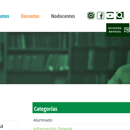
antes
Docentes
Nodocentes
ACCESOS
RAPIDOS
Categorías
Alumnado
la
Información General