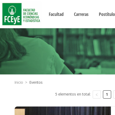
Facultad
Carreras
Postítulo
Inicio
>
Eventos
5 elementos en total:
1