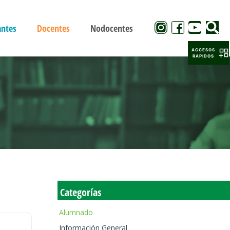
antes
Docentes
Nodocentes
ACCESOS
RAPIDOS
Categorías
Alumnado
Información General