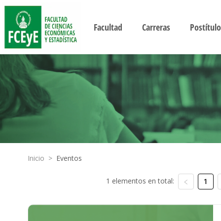
Facultad
Carreras
Postítulo
Inicio
>
Eventos
1 elementos en total:
1