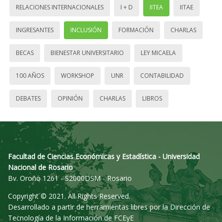
RELACIONES INTERNACIONALES
I + D
IITEA
IITAE
INGRESANTES
INCLUSIÓN
FORMACIÓN
CHARLAS
BECAS
BIENESTAR UNIVERSITARIO
LEY MICAELA
100 AÑOS
WORKSHOP
UNR
CONTABILIDAD
DEBATES
OPINIÓN
CHARLAS
LIBROS
Facultad de Ciencias Económicas y Estadística - Universidad
Nacional de Rosario
Bv. Oroño 1261 - S2000DSM - Rosario
Copyright © 2021. All Rights Reserved.
Desarrollado a partir de herramientas libres por la Dirección de
Tecnología de la Información de FCEyE