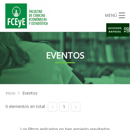
MENÚ
ACCESOS
RAPIDOS
EVENTOS
Inicio
>
Eventos
0 elementos en total:
1
Los filtros aplicados no han arrojado resultados