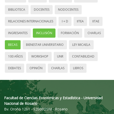
BIBLIOTECA
DOCENTES
NODOCENTES
RELACIONES INTERNACIONALES
I + D
IITEA
IITAE
INGRESANTES
INCLUSIÓN
FORMACIÓN
CHARLAS
BECAS
BIENESTAR UNIVERSITARIO
LEY MICAELA
100 AÑOS
WORKSHOP
UNR
CONTABILIDAD
DEBATES
OPINIÓN
CHARLAS
LIBROS
Facultad de Ciencias Económicas y Estadística - Universidad
Nacional de Rosario
Bv. Oroño 1261 - S2000DSM - Rosario