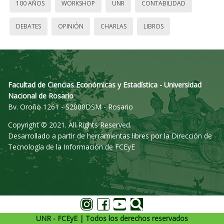
100 AÑOS
WORKSHOP
UNR
CONTABILIDAD
DEBATES
OPINIÓN
CHARLAS
LIBROS
Facultad de Ciencias Económicas y Estadística - Universidad
Nacional de Rosario
Bv. Oroño 1261 - S2000DSM - Rosario
Copyright © 2021. All Rights Reserved.
Desarrollado a partir de herramientas libres por la Dirección de
Tecnología de la Información de FCEyE
UNR - FCEyE | Todos los derechos reservados