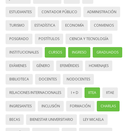
ESTUDIANTES
CONTADOR PÚBLICO
ADMINISTRACIÓN
TURISMO
ESTADÍSTICA
ECONOMÍA
CONVENIOS
POSGRADO
POSTÍTULOS
CIENCIA Y TECNOLOGÍA
INSTITUCIONALES
CURSOS
INGRESO
GRADUADOS
EXÁMENES
GÉNERO
EFEMÉRIDES
HOMENAJES
BIBLIOTECA
DOCENTES
NODOCENTES
RELACIONES INTERNACIONALES
I + D
IITEA
IITAE
INGRESANTES
INCLUSIÓN
FORMACIÓN
CHARLAS
BECAS
BIENESTAR UNIVERSITARIO
LEY MICAELA