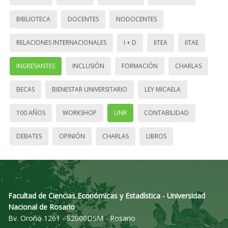
BIBLIOTECA
DOCENTES
NODOCENTES
RELACIONES INTERNACIONALES
I + D
IITEA
IITAE
INGRESANTES
INCLUSIÓN
FORMACIÓN
CHARLAS
BECAS
BIENESTAR UNIVERSITARIO
LEY MICAELA
100 AÑOS
WORKSHOP
UNR
CONTABILIDAD
DEBATES
OPINIÓN
CHARLAS
LIBROS
Facultad de Ciencias Económicas y Estadística - Universidad
Nacional de Rosario
Bv. Oroño 1261 - S2000DSM - Rosario