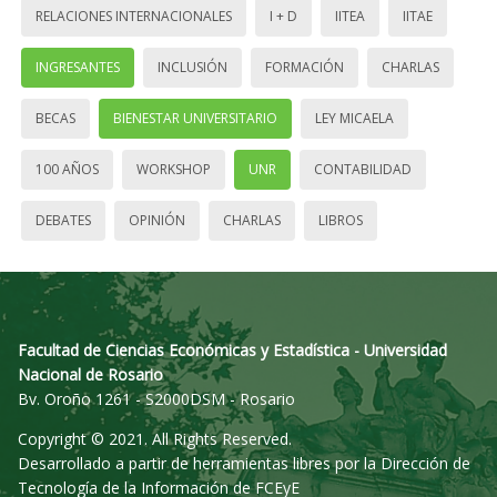
RELACIONES INTERNACIONALES
I + D
IITEA
IITAE
INGRESANTES
INCLUSIÓN
FORMACIÓN
CHARLAS
BECAS
BIENESTAR UNIVERSITARIO
LEY MICAELA
100 AÑOS
WORKSHOP
UNR
CONTABILIDAD
DEBATES
OPINIÓN
CHARLAS
LIBROS
Facultad de Ciencias Económicas y Estadística - Universidad
Nacional de Rosario
Bv. Oroño 1261 - S2000DSM - Rosario
Copyright © 2021. All Rights Reserved.
Desarrollado a partir de herramientas libres por la Dirección de
Tecnología de la Información de FCEyE