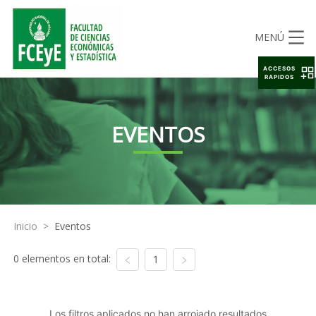
MENÚ
ACCESOS
RAPIDOS
EVENTOS
Inicio
>
Eventos
0 elementos en total:
1
Los filtros aplicados no han arrojado resultados