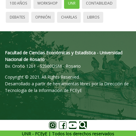
100 AÑOS
WORKSHOP
UNR
CONTABILIDAD
DEBATES
OPINIÓN
CHARLAS
LIBROS
Facultad de Ciencias Económicas y Estadística - Universidad
Nacional de Rosario
Bv. Oroño 1261 - S2000DSM - Rosario
Copyright © 2021. All Rights Reserved.
Desarrollado a partir de herramientas libres por la Dirección de
Tecnología de la Información de FCEyE
UNR - FCEyE | Todos los derechos reservados