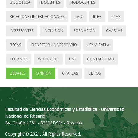
BIBLIOTECA
DOCENTES
NODOCENTES
RELACIONES INTERNACIONALES
I + D
IITEA
IITAE
INGRESANTES
INCLUSIÓN
FORMACIÓN
CHARLAS
BECAS
BIENESTAR UNIVERSITARIO
LEY MICAELA
100 AÑOS
WORKSHOP
UNR
CONTABILIDAD
DEBATES
OPINIÓN
CHARLAS
LIBROS
Facultad de Ciencias Económicas y Estadística - Universidad
Nacional de Rosario
Bv. Oroño 1261 - S2000DSM - Rosario
Copyright © 2021. All Rights Reserved.