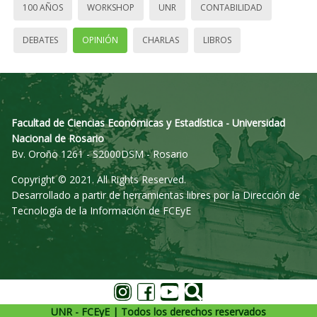
100 AÑOS
WORKSHOP
UNR
CONTABILIDAD
DEBATES
OPINIÓN
CHARLAS
LIBROS
Facultad de Ciencias Económicas y Estadística - Universidad
Nacional de Rosario
Bv. Oroño 1261 - S2000DSM - Rosario
Copyright © 2021. All Rights Reserved.
Desarrollado a partir de herramientas libres por la Dirección de
Tecnología de la Información de FCEyE
UNR - FCEyE | Todos los derechos reservados