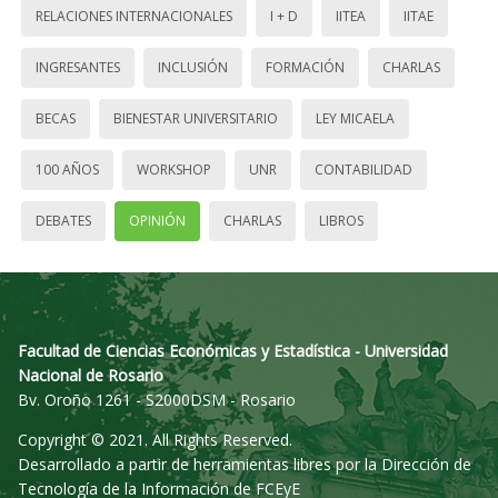
RELACIONES INTERNACIONALES
I + D
IITEA
IITAE
INGRESANTES
INCLUSIÓN
FORMACIÓN
CHARLAS
BECAS
BIENESTAR UNIVERSITARIO
LEY MICAELA
100 AÑOS
WORKSHOP
UNR
CONTABILIDAD
DEBATES
OPINIÓN
CHARLAS
LIBROS
Facultad de Ciencias Económicas y Estadística - Universidad
Nacional de Rosario
Bv. Oroño 1261 - S2000DSM - Rosario
Copyright © 2021. All Rights Reserved.
Desarrollado a partir de herramientas libres por la Dirección de
Tecnología de la Información de FCEyE