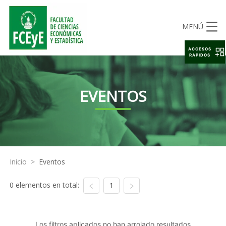
MENÚ
ACCESOS
RAPIDOS
EVENTOS
Inicio
>
Eventos
0 elementos en total:
1
Los filtros aplicados no han arrojado resultados