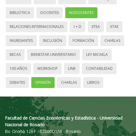
BIBLIOTECA
DOCENTES
NODOCENTES
RELACIONES INTERNACIONALES
I + D
IITEA
IITAE
INGRESANTES
INCLUSIÓN
FORMACIÓN
CHARLAS
BECAS
BIENESTAR UNIVERSITARIO
LEY MICAELA
100 AÑOS
WORKSHOP
UNR
CONTABILIDAD
DEBATES
OPINIÓN
CHARLAS
LIBROS
Facultad de Ciencias Económicas y Estadística - Universidad
Nacional de Rosario
Bv. Oroño 1261 - S2000DSM - Rosario