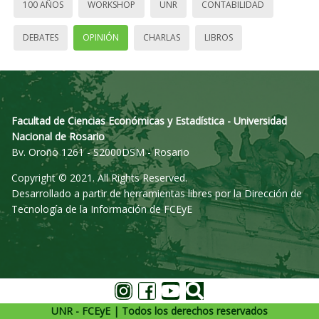
100 AÑOS
WORKSHOP
UNR
CONTABILIDAD
DEBATES
OPINIÓN
CHARLAS
LIBROS
Facultad de Ciencias Económicas y Estadística - Universidad
Nacional de Rosario
Bv. Oroño 1261 - S2000DSM - Rosario
Copyright © 2021. All Rights Reserved.
Desarrollado a partir de herramientas libres por la Dirección de
Tecnología de la Información de FCEyE
UNR - FCEyE | Todos los derechos reservados