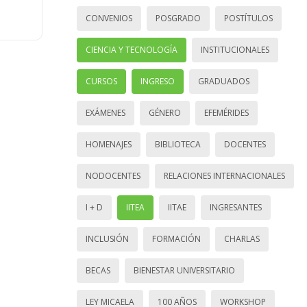
CONVENIOS
POSGRADO
POSTÍTULOS
CIENCIA Y TECNOLOGÍA
INSTITUCIONALES
CURSOS
INGRESO
GRADUADOS
EXÁMENES
GÉNERO
EFEMÉRIDES
HOMENAJES
BIBLIOTECA
DOCENTES
NODOCENTES
RELACIONES INTERNACIONALES
I + D
IITEA
IITAE
INGRESANTES
INCLUSIÓN
FORMACIÓN
CHARLAS
BECAS
BIENESTAR UNIVERSITARIO
LEY MICAELA
100 AÑOS
WORKSHOP