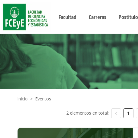
Facultad
Carreras
Postítulo
Inicio
>
Eventos
2 elementos en total:
1