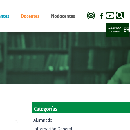
antes
Docentes
Nodocentes
ACCESOS
RAPIDOS
Categorías
Alumnado
Información General